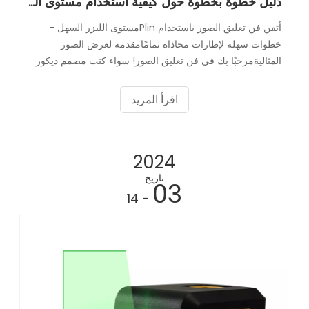
دليل خطوة بخطوة حول كيفية استخدام مستوى الليزر لتعليق الصور
أتقن فن تعليق الصور باستخدام Plinمستوى الليزر السهل -
خطوات سهلة لإطارات محاذاة تمامًامقدمة لعرض الصور
المثاليةمرحبًا بك في فن تعليق الصور! سواء كنت مصمم ديكور
منزلي متمرس أو تهدف فقط إلى إضفاء طابع شخصي على
مساحة معيشتك، فإن الصور المعلقة يمكن أن تكون فورية
اقرأ المزيد
2024
تاريخ
03
- 14