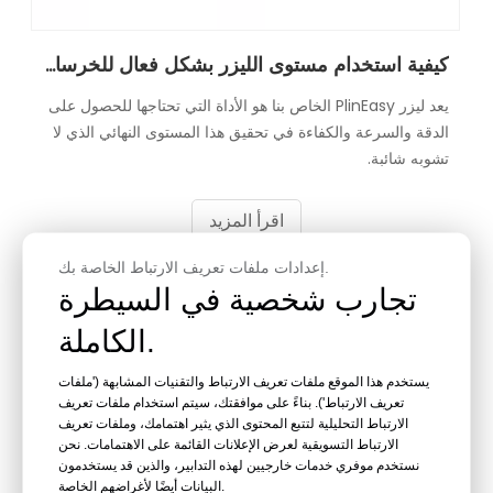
كيفية استخدام مستوى الليزر بشكل فعال للخرسانة
يعد ليزر PlinEasy الخاص بنا هو الأداة التي تحتاجها للحصول على
الدقة والسرعة والكفاءة في تحقيق هذا المستوى النهائي الذي لا
تشوبه شائبة.
اقرأ المزيد
إعدادات ملفات تعريف الارتباط الخاصة بك.
تجارب شخصية في السيطرة
2024
الكاملة.
تاريخ
03
- 14
يستخدم هذا الموقع ملفات تعريف الارتباط والتقنيات المشابهة ('ملفات
تعريف الارتباط'). بناءً على موافقتك، سيتم استخدام ملفات تعريف
الارتباط التحليلية لتتبع المحتوى الذي يثير اهتمامك، وملفات تعريف
الارتباط التسويقية لعرض الإعلانات القائمة على الاهتمامات. نحن
نستخدم موفري خدمات خارجيين لهذه التدابير، والذين قد يستخدمون
البيانات أيضًا لأغراضهم الخاصة.