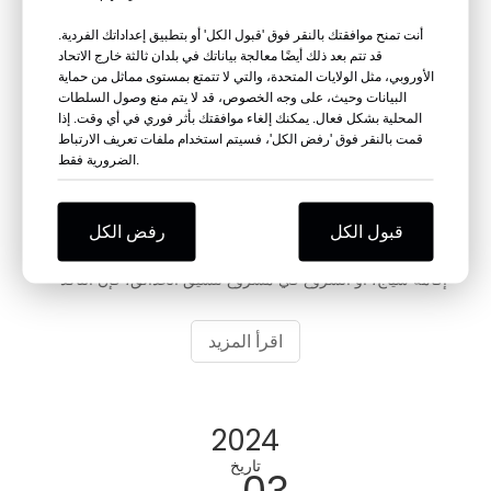
أنت تمنح موافقتك بالنقر فوق 'قبول الكل' أو بتطبيق إعداداتك الفردية.
قد تتم بعد ذلك أيضًا معالجة بياناتك في بلدان ثالثة خارج الاتحاد
الأوروبي، مثل الولايات المتحدة، والتي لا تتمتع بمستوى مماثل من حماية
البيانات وحيث، على وجه الخصوص، قد لا يتم منع وصول السلطات
المحلية بشكل فعال. يمكنك إلغاء موافقتك بأثر فوري في أي وقت. إذا
قمت بالنقر فوق 'رفض الكل'، فسيتم استخدام ملفات تعريف الارتباط
الضرورية فقط.
كيفية الحصول على قياسات دقيقة للمنحدر باستخدام مستوى الليزر PlinEasy
مرحبًا بكم في عالم البناء ومساعي الأعمال اليدوية، حيث تلعب
قبول الكل
رفض الكل
الدقة دورًا محوريًا. سواء كنت تقوم بصياغة سطح السفينة، أو
إقامة سياج، أو الشروع في مشروع تنسيق الحدائق، فإن التأكد
من أن منحدر الأرض هو أمر بالغ الأهمية لتحقيق النتائج المرجوة.
أداة واحدة ترقى إلى مستوى التحدي
اقرأ المزيد
2024
تاريخ