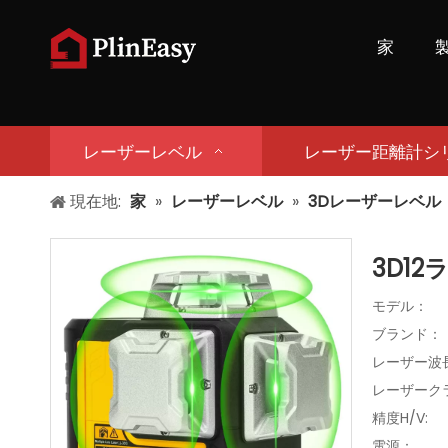
家
レーザーレベル
レーザー距離計シ
現在地:
家
»
レーザーレベル
»
3Dレーザーレベル
3D12
モデル：
ブランド：
レーザー波長
レーザークラ
精度H/V:
電源：