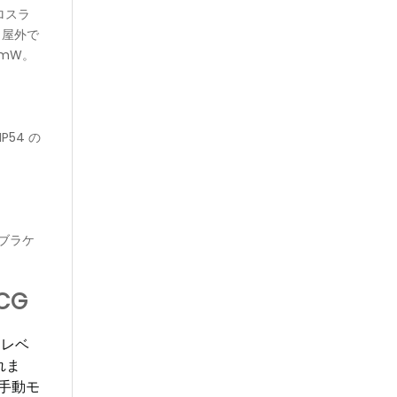
ロスラ
。屋外で
 mW。
P54 の
ブラケ
CG
。レベ
れま
手動モ