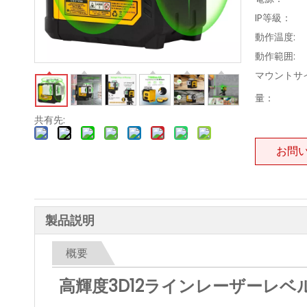
IP等級：
動作温度:
動作範囲:
マウントサイ
量：
共有先:
お問
製品説明
概要
高輝度3D12ラインレーザーレベル 