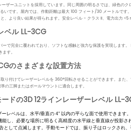
リーンレーザーユニットを採用しています。同じ周囲の明るさでは、緑色のク
るいです。屋内では、作動距離は最大 100 フィート/30 メートルです
より良い結果が得られます。安全レベル - クラス II、電力出力 <5
ベル LL-3CG
 ソフトラバーで完全に覆われており、ソフトな感触と強力な保護を実現します。 I
きます。
-3CGのさまざまな設置方法
取り付けてレーザーレベルを 360°回転させることができます。また、
、標準の三脚またはポールマウントに適合します。
の3D 12ラインレーザーレベル LL-3
レベルは、水平/垂直の 4° 以内の平らな面で使用できます
が機能し、必要な場所に明るく高精度の水平線と垂直線が投影さ
が警告として点滅します。手動モードでは、振り子はロックされ、