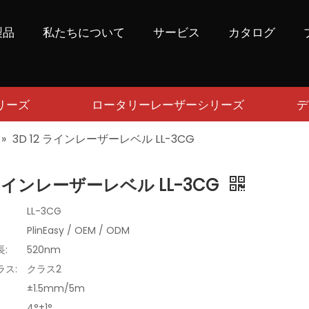
製品
私たちについて
サービス
カタログ
リーズ
ロータリーレーザーシリーズ
デ
»
3D 12 ラインレーザーレベル LL-3CG
ラインレーザーレベル LL-3CG
LL-3CG
PlinEasy / OEM / ODM
:
520nm
ス:
クラス2
±1.5mm/5m
4°±1°