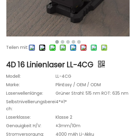
Teilen mit:
4D 16 Linienlaser LL-4CG
Modell:
LL-4CG
Marke:
PlinEasy / OEM / ODM
Laserwellenlänge:
Grüner Strahl: 515 nm ROT: 635 nm
Selbstnivellierungsberei
4°±1°
ch:
Laserklasse:
Klasse 2
Genauigkeit H/V:
±3mm/10m
Stromversorgung:
4000 mAh Li-Akku