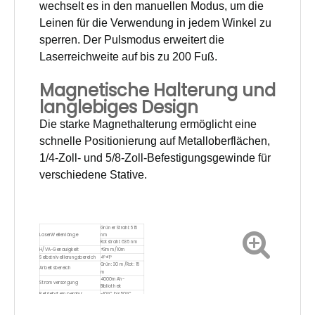
wechselt es in den manuellen Modus, um die
Leinen für die Verwendung in jedem Winkel zu
sperren. Der Pulsmodus erweitert die
Laserreichweite auf bis zu 200 Fuß.
Magnetische Halterung und
langlebiges Design
Die starke Magnethalterung ermöglicht eine
schnelle Positionierung auf Metalloberflächen,
1/4-Zoll- und 5/8-Zoll-Befestigungsgewinde für
verschiedene Stative.
Grüner Strahl: 515
LaserWellenlänge
nm
Rotstrahl: 635 nm
H/VA-Genauigkeit
±3mm/10m
Selbstnivellierungsbereich
4°±1°
Grün: 30 m/Rot: 15
Arbeitsbereich
m
4000mAh-
Stromversorgung
Bibliothek
Betriebstemperatur
-10°C bis 50°C
1/4-20&5/8''
MountSize
Montagegewinde