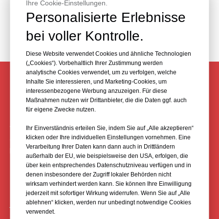
Ihre Cookie-Einstellungen.
Personalisierte Erlebnisse
bei voller Kontrolle.
Diese Website verwendet Cookies und ähnliche Technologien
(„Cookies“). Vorbehaltlich Ihrer Zustimmung werden
analytische Cookies verwendet, um zu verfolgen, welche
Inhalte Sie interessieren, und Marketing-Cookies, um
KONTAKTIEREN SIE IHRE PLINEASY-
interessenbezogene Werbung anzuzeigen. Für diese
Maßnahmen nutzen wir Drittanbieter, die die Daten ggf. auch
LASERNIVEL-EXPERTEN
für eigene Zwecke nutzen.
Wir helfen Ihnen, die Fallstricke zu vermeiden, um die
Ihr Einverständnis erteilen Sie, indem Sie auf „Alle akzeptieren“
klicken oder Ihre individuellen Einstellungen vornehmen. Eine
Qualität und den Wert zu liefern, die Sie für Lasernivellierer
Verarbeitung Ihrer Daten kann dann auch in Drittländern
benötigen, pünktlich und im Rahmen des Budgets.
außerhalb der EU, wie beispielsweise den USA, erfolgen, die
über kein entsprechendes Datenschutzniveau verfügen und in
denen insbesondere der Zugriff lokaler Behörden nicht
wirksam verhindert werden kann. Sie können Ihre Einwilligung
jederzeit mit sofortiger Wirkung widerrufen. Wenn Sie auf „Alle
ablehnen“ klicken, werden nur unbedingt notwendige Cookies
verwendet.