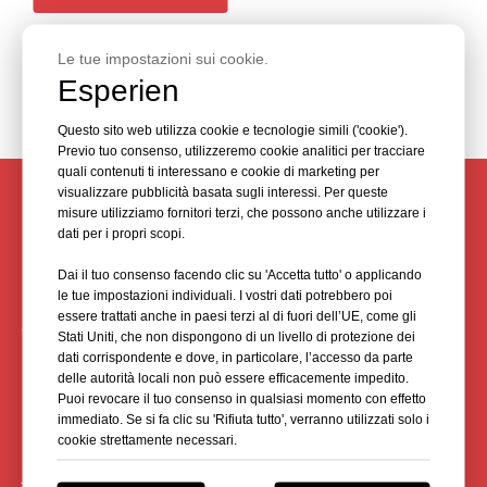
Le tue impostazioni sui cookie.
Esperien
Questo sito web utilizza cookie e tecnologie simili ('cookie').
Previo tuo consenso, utilizzeremo cookie analitici per tracciare
quali contenuti ti interessano e cookie di marketing per
visualizzare pubblicità basata sugli interessi. Per queste
misure utilizziamo fornitori terzi, che possono anche utilizzare i
CONSULTA I TUOI ESPERTI DI
dati per i propri scopi.
LIVELLO LASER PLINEASY
Dai il tuo consenso facendo clic su 'Accetta tutto' o applicando
le tue impostazioni individuali. I vostri dati potrebbero poi
Ti aiutiamo a evitare le trappole per fornire la qualità e il
essere trattati anche in paesi terzi al di fuori dell’UE, come gli
valore di cui la tua livella laser ha bisogno, rispettando
Stati Uniti, che non dispongono di un livello di protezione dei
tempi e budget.
dati corrispondente e dove, in particolare, l’accesso da parte
delle autorità locali non può essere efficacemente impedito.
Puoi revocare il tuo consenso in qualsiasi momento con effetto
immediato. Se si fa clic su 'Rifiuta tutto', verranno utilizzati solo i
cookie strettamente necessari.