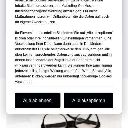
analytische Cookies verwendet, um zu verfolgen, welche
weshalb wir eine Vielzahl flexibler Garantien
Inhalte Sie interessieren, und Marketing-Cookies, um
anbieten.
interessenbezogene Werbung anzuzeigen. Für diese
Maßnahmen nutzen wir Drittanbieter, die die Daten ggf. auch
für eigene Zwecke nutzen.
Ihr Einverständnis erteilen Sie, indem Sie auf „Alle akzeptieren“
klicken oder Ihre individuellen Einstellungen vornehmen. Eine
Verarbeitung Ihrer Daten kann dann auch in Drittländern
außerhalb der EU, wie beispielsweise den USA, erfolgen, die
WEITERE PRODUKTE ANSEHEN
über kein entsprechendes Datenschutzniveau verfügen und in
denen insbesondere der Zugriff lokaler Behörden nicht
wirksam verhindert werden kann. Sie können Ihre Einwilligung
jederzeit mit sofortiger Wirkung widerrufen. Wenn Sie auf „Alle
ablehnen“ klicken, werden nur unbedingt notwendige Cookies
verwendet.
Alle ablehnen.
Alle akzeptieren