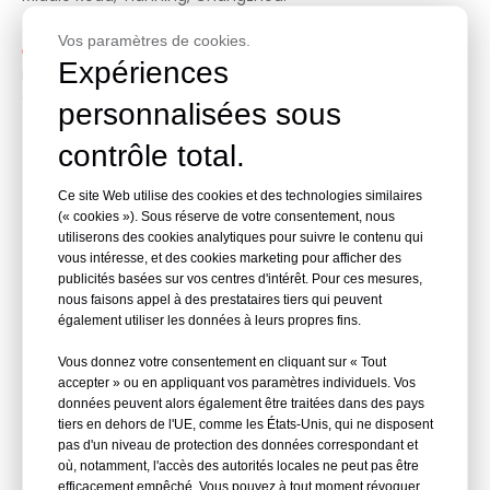
Vos paramètres de cookies.
Vous pouvez scanner le lien de messagerie

Expériences
instantanée ci-dessous pour nous joindre pour une
communication rapide.
personnalisées sous
contrôle total.
Ce site Web utilise des cookies et des technologies similaires
(« cookies »). Sous réserve de votre consentement, nous
utiliserons des cookies analytiques pour suivre le contenu qui
vous intéresse, et des cookies marketing pour afficher des
publicités basées sur vos centres d'intérêt. Pour ces mesures,
nous faisons appel à des prestataires tiers qui peuvent
également utiliser les données à leurs propres fins.
WhatsApp
Vous donnez votre consentement en cliquant sur « Tout
accepter » ou en appliquant vos paramètres individuels. Vos
données peuvent alors également être traitées dans des pays
tiers en dehors de l'UE, comme les États-Unis, qui ne disposent
pas d'un niveau de protection des données correspondant et
où, notamment, l'accès des autorités locales ne peut pas être
efficacement empêché. Vous pouvez à tout moment révoquer