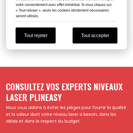
votre consentement avec effet immédiat. Si vous cliquez sur
« Tout refuser », seuls les cookies strictement nécessaires
seront utilisés.
Wechat
Tout rejeter
Tout accepter
CONSULTEZ VOS EXPERTS NIVEAUX
LASER PLINEASY
Nous vous aidons à éviter les pièges pour fournir la qualité
et la valeur dont votre niveau laser a besoin, dans les
délais et dans le respect du budget.