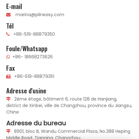
E-mail
marina@plineasy.com

Tél
+86-519-88879350

Foule/Whatsapp
+86- 18668273626

Fax
+86-519-88879351

Adresse d'usine
2ème étage, bâtiment 6, route 128 de Hanjiang,

district de Xinbei, ville de Changzhou, province du Jiangsu,
Chine
Adresse du bureau
B901, bloc B, Wandu Commercial Plaza, No.388 Heping

Middle Road, Tianning, Changzhou.