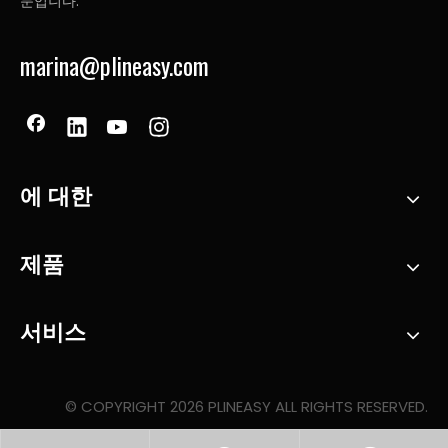
문입니다.
marina@plineasy.com
에 대한
제품
서비스
© COPYRIGHT
2026
PLINEASY ALL RIGHTS RESERVED.