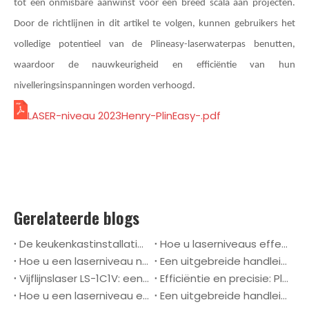
tot een onmisbare aanwinst voor een breed scala aan projecten.
Door de richtlijnen in dit artikel te volgen, kunnen gebruikers het
volledige potentieel van de Plineasy-laserwaterpas benutten,
waardoor de nauwkeurigheid en efficiëntie van hun
nivelleringsinspanningen worden verhoogd.
LASER-niveau 2023Henry-PlinEasy-.pdf
Gerelateerde blogs
De keukenkastinstallatie onder de knie krijgen met een laserniveau: een stapsgewijze handleiding
Hoe u laserniveaus effectief kunt gebruiken in landschapsprojecten
Hoe u een laserniveau nauwkeurig kunt gebruiken bij het inlijsten
Een uitgebreide handleiding voor het gebruik van het laserwaterpas van Plineasy
Vijflijnslaser LS-1C1V: een revolutie in precisiemetingen
Efficiëntie en precisie: PlinEasy's kruislijn zelfnivellerende laserwaterpas LL-T1
Hoe u een laserniveau effectief kunt gebruiken voor beton
Een uitgebreide handleiding voor het gebruik van PlinEasy-laserwaterpassen op muren