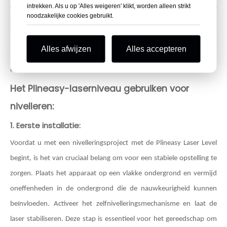
intrekken. Als u op 'Alles weigeren' klikt, worden alleen strikt
voorkomt onnauwkeurigheden in het sorteerproces en zorgt ervoor
noodzakelijke cookies gebruikt.
dat de tool altijd op het optimale niveau werkt. Het
hoogtewaarschuwingssysteem voegt een extra laag controle en
Alles afwijzen
Alles accepteren
precisie toe, waardoor de Plineasy Laser Level een betrouwbaar en
intelligent hulpmiddel is voor nivelleringstaken.
Het Plineasy-laserniveau gebruiken voor
nivelleren:
1. Eerste installatie:
Voordat u met een nivelleringsproject met de Plineasy Laser Level
begint, is het van cruciaal belang om voor een stabiele opstelling te
zorgen. Plaats het apparaat op een vlakke ondergrond en vermijd
oneffenheden in de ondergrond die de nauwkeurigheid kunnen
beïnvloeden. Activeer het zelfnivelleringsmechanisme en laat de
laser stabiliseren. Deze stap is essentieel voor het gereedschap om