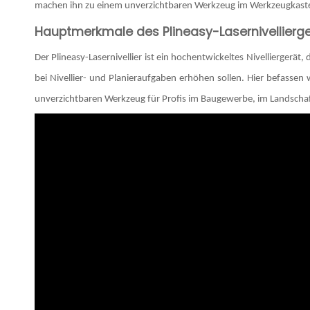
machen ihn zu einem unverzichtbaren Werkzeug im Werkzeugkasten 
Hauptmerkmale des Plineasy-Lasernivellierge
Der Plineasy-Lasernivellier ist ein hochentwickeltes Nivelliergerät,
bei Nivellier- und Planieraufgaben erhöhen sollen. Hier befassen 
unverzichtbaren Werkzeug für Profis im Baugewerbe, im Landsch