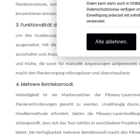
Daten kann dann auch in Drittl
Planierprozesses, sondern rationalisiert auch den Arbeitsablauf
Datenschutzniveau verfügen und
konzentrieren können.
Einwilligung jederzeit mit sof
verwendet.
3. Funktionalität der Fernbedienung:
Um den Gradierungsprozess noch komfortabler zu gestalten, 
Alle ablehnen.
ausgestattet. Mit dieser Fernbedienungsfunktion können Benutze
ausschalten und Anpassungen aus der Ferne vornehmen. Diese Funk
und Mühe, die sonst für manuelle Anpassungen aufgewendet we
macht den Planiervorgang reibungsloser und überschaubarer.
4. Mehrere Betriebsmodi:
Vielseitigkeit ist ein Markenzeichen der Plineasy-Laserniv
Planieranforderungen gerecht zu werden. Unabhängig davon,
Nivelliermethode erfordert, bieten die Plineasy-Lasernivellie
sichergestellt, dass sich das Tool nahtlos in verschiedene Projekt
bietet. Die Verfügbarkeit mehrerer Betriebsmodi macht den Plinea