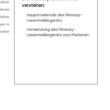
mativen
verstehen:
dernen
Hauptmerkmale des Plineasy-
hkeiten
Lasernivelliergeräts:
gen in
Verwendung des Plineasy-
werker
Lasernivelliergeräts zum Planieren: