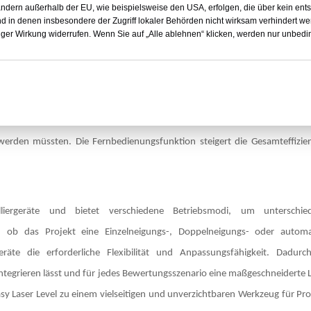
ändern außerhalb der EU, wie beispielsweise den USA, erfolgen, die über kein en
 erheblich, sodass sich die Bediener auf andere kritische Aspekte des P
 in denen insbesondere der Zugriff lokaler Behörden nicht wirksam verhindert we
ortiger Wirkung widerrufen. Wenn Sie auf „Alle ablehnen“ klicken, werden nur unbe
ist der Plineasy Laser Level mit einer benutzerfreundlichen Fernbed
r die Rotationsgeschwindigkeit des Laserstrahls steuern, den Laser ein
tion ist besonders bei der Arbeit auf großen Flächen von Vorteil und spa
rden müssten. Die Fernbedienungsfunktion steigert die Gesamteffizie
elliergeräte und bietet verschiedene Betriebsmodi, um unterschied
 ob das Projekt eine Einzelneigungs-, Doppelneigungs- oder automa
rgeräte die erforderliche Flexibilität und Anpassungsfähigkeit. Dadurc
e integrieren lässt und für jedes Bewertungsszenario eine maßgeschneiderte
sy Laser Level zu einem vielseitigen und unverzichtbaren Werkzeug für Pro