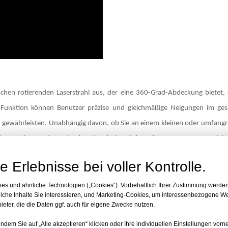
ischen rotierenden Laserstrahl aus, der eine 360-Grad-Abdeckung bietet, 
ser Funktion können Benutzer präzise und gleichmäßige Neigungen im ge
ss gewährleisten. Unabhängig davon, ob Sie an einem kleinen oder umfang
jeder Zentimeter des Geländes abgedeckt wird, und trägt so zur Genauigk
e Erlebnisse bei voller Kontrolle.
es und ähnliche Technologien („Cookies“). Vorbehaltlich Ihrer Zustimmung werde
bstnivellierungsmechanismus ausgestattet, einer Grundfunktion, die dafür
elche Inhalte Sie interessieren, und Marketing-Cookies, um interessenbezogene W
l bleibt. Dadurch entfällt die Notwendigkeit manueller Anpassungen, w
eter, die die Daten ggf. auch für eigene Zwecke nutzen.
ntiert. Der Selbstnivellierungsmechanismus erhöht nicht nur die Präzisi
, indem Sie auf „Alle akzeptieren“ klicken oder Ihre individuellen Einstellungen vor