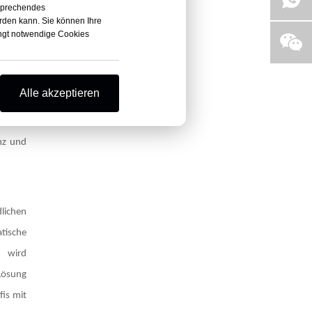
tsprechendes
rojekts
rden kann. Sie können Ihre
dingt notwendige Cookies
ienung
Alle akzeptieren
- oder
rt Zeit
nz und
lichen
tische
h wird
 Lösung
fis mit