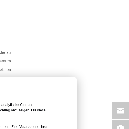
die als
samten
reichen
eit und
n analytische Cookies
 sorgt,
erbung anzuzeigen. Für diese
as die
on des
nehmen. Eine Verarbeitung Ihrer