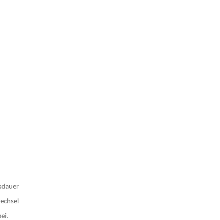
nsdauer
wechsel
ei.