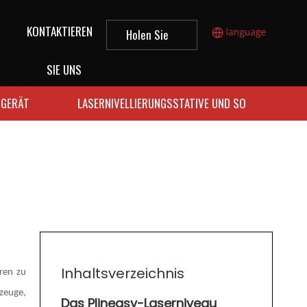
KONTAKTIEREN
Holen Sie
sich ein
SIE UNS
Angebot
SGERÄT
LASERNIVELLIERUNGSSTATIVE UND SO
Inhaltsverzeichnis
ren zu
zeuge,
Das Plineasy-Laserniveau