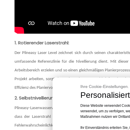
1. Rotierender Laserstrahl:
Der Plineasy Laser Level zeichnet sich durch seinen charakterist
umfassende Referenzlinie für die Nivellierung dient. Mit die
Arbeitsbereich erzielen und so einen gleichmäßigen Planierproze
Projekt arbeiten, sorgt der rotierende Laserstrahl dafür, dass 
Ihre Cookie-Einstellungen.
Effizienz des Planiervorgangs bei.
Personalisiert
2. Selbstnivellierungsmechanismus:
Diese Website verwendet Cooki
Plineasy-Laserwasserwaagen sind mit einem fortschrittlichen Sel
verwendet, um zu verfolgen, w
dass der Laserstrahl auch auf unebenen Oberflächen horizonta
Maßnahmen nutzen wir Drittanbi
Fehlerwahrscheinlichkeit verringert und genaue Ergebnisse gara
Ihr Einverständnis erteilen Sie