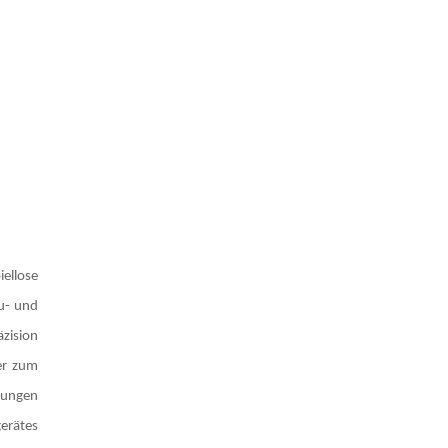
iellose
au- und
äzision
ker zum
gungen
gerätes